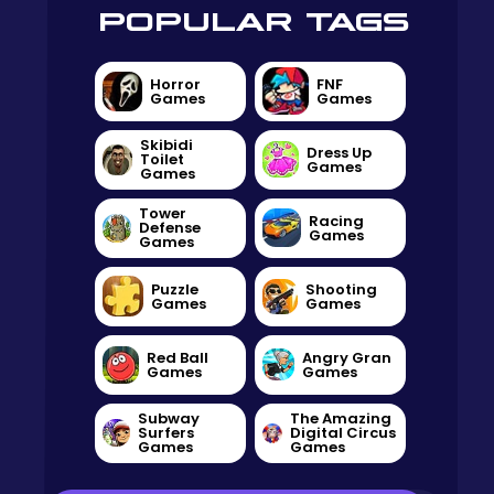
POPULAR TAGS
Horror
FNF
Games
Games
Skibidi
Dress Up
Toilet
Games
Games
Tower
Racing
Defense
Games
Games
Puzzle
Shooting
Games
Games
Red Ball
Angry Gran
Games
Games
Subway
The Amazing
Surfers
Digital Circus
Games
Games