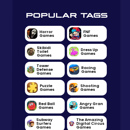
POPULAR TAGS
Horror
FNF
Games
Games
Skibidi
Dress Up
Toilet
Games
Games
Tower
Racing
Defense
Games
Games
Puzzle
Shooting
Games
Games
Red Ball
Angry Gran
Games
Games
Subway
The Amazing
Surfers
Digital Circus
Games
Games