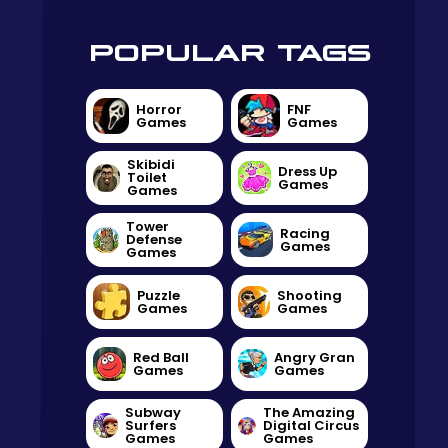
POPULAR TAGS
Horror
FNF
Games
Games
Skibidi
Dress Up
Toilet
Games
Games
Tower
Racing
Defense
Games
Games
Puzzle
Shooting
Games
Games
Red Ball
Angry Gran
Games
Games
Subway
The Amazing
Surfers
Digital Circus
Games
Games