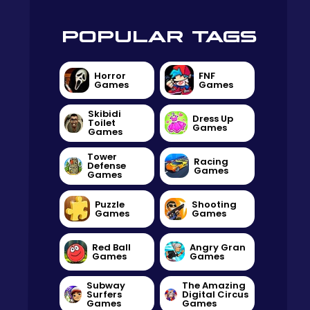
POPULAR TAGS
Horror
FNF
Games
Games
Skibidi
Dress Up
Toilet
Games
Games
Tower
Racing
Defense
Games
Games
Puzzle
Shooting
Games
Games
Red Ball
Angry Gran
Games
Games
Subway
The Amazing
Surfers
Digital Circus
Games
Games