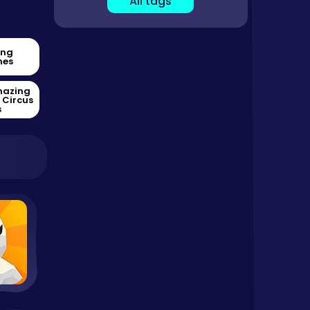
All tags
ing
es
mazing
l Circus
s