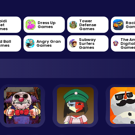
bidi
Tower
Dress Up
Rac
let
Defense
Games
Gam
mes
Games
Subway
The A
d Ball
Angry Gran
Surfers
Digita
ames
Games
Games
Game