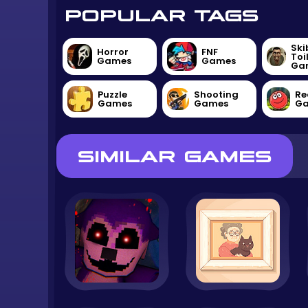
POPULAR TAGS
Ski
Horror
FNF
Toi
Games
Games
Ga
Puzzle
Shooting
Re
Games
Games
G
SIMILAR GAMES