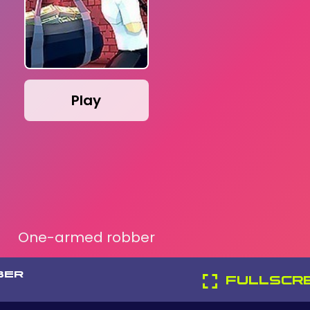
Play
One-armed robber
BER
FULLSCR