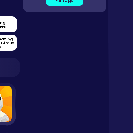
All tags
ing
es
mazing
l Circus
s