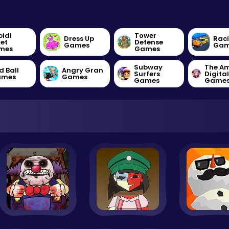
bidi
Tower
Dress Up
Rac
let
Defense
Games
Gam
mes
Games
Subway
The A
d Ball
Angry Gran
Surfers
Digita
ames
Games
Games
Game