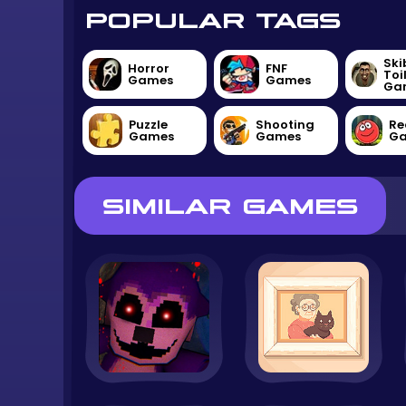
POPULAR TAGS
Ski
Horror
FNF
Toi
Games
Games
Ga
Puzzle
Shooting
Re
Games
Games
G
SIMILAR GAMES