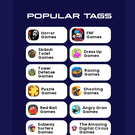
POPULAR TAGS
Horror
FNF
Games
Games
Skibidi
Dress Up
Toilet
Games
Games
Tower
Racing
Defense
Games
Games
Puzzle
Shooting
Games
Games
Red Ball
Angry Gran
Games
Games
Subway
The Amazing
Surfers
Digital Circus
Games
Games