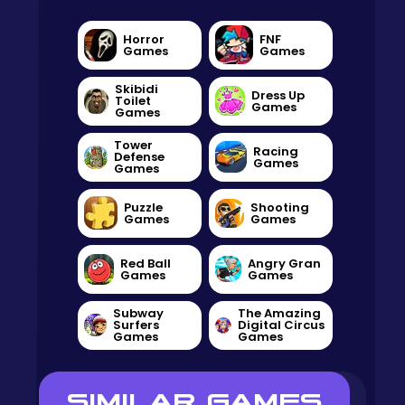
Horror
FNF
Games
Games
Skibidi
Dress Up
Toilet
Games
Games
Tower
Racing
Defense
Games
Games
Puzzle
Shooting
Games
Games
Red Ball
Angry Gran
Games
Games
Subway
The Amazing
Surfers
Digital Circus
Games
Games
SIMILAR GAMES