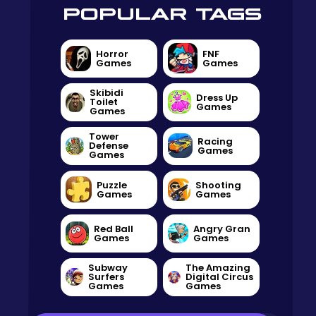
POPULAR TAGS
Horror
FNF
Games
Games
Skibidi
Dress Up
Toilet
Games
Games
Tower
Racing
Defense
Games
Games
Puzzle
Shooting
Games
Games
Red Ball
Angry Gran
Games
Games
Subway
The Amazing
Surfers
Digital Circus
Games
Games