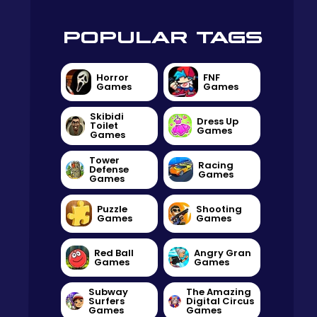
POPULAR TAGS
Horror
FNF
Games
Games
Skibidi
Dress Up
Toilet
Games
Games
Tower
Racing
Defense
Games
Games
Puzzle
Shooting
Games
Games
Red Ball
Angry Gran
Games
Games
Subway
The Amazing
Surfers
Digital Circus
Games
Games