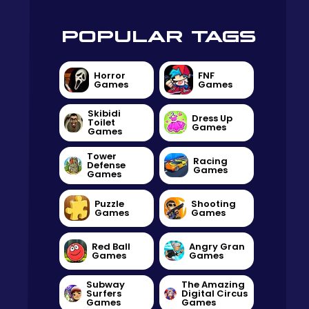
POPULAR TAGS
Horror
FNF
Games
Games
Skibidi
Dress Up
Toilet
Games
Games
Tower
Racing
Defense
Games
Games
Puzzle
Shooting
Games
Games
Red Ball
Angry Gran
Games
Games
Subway
The Amazing
Surfers
Digital Circus
Games
Games