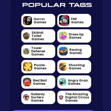
POPULAR TAGS
Horror
FNF
Games
Games
Skibidi
Dress Up
Toilet
Games
Games
Tower
Racing
Defense
Games
Games
Puzzle
Shooting
Games
Games
Red Ball
Angry Gran
Games
Games
Subway
The Amazing
Surfers
Digital Circus
Games
Games