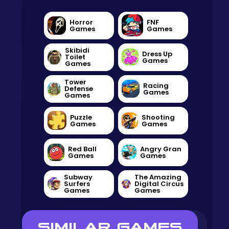
Horror
FNF
Games
Games
Skibidi
Dress Up
Toilet
Games
Games
Tower
Racing
Defense
Games
Games
Puzzle
Shooting
Games
Games
Red Ball
Angry Gran
Games
Games
Subway
The Amazing
Surfers
Digital Circus
Games
Games
SIMILAR GAMES