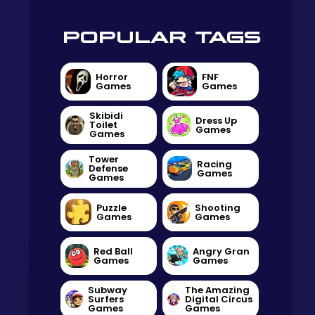
POPULAR TAGS
Horror
FNF
Games
Games
Skibidi
Dress Up
Toilet
Games
Games
Tower
Racing
Defense
Games
Games
Puzzle
Shooting
Games
Games
Red Ball
Angry Gran
Games
Games
Subway
The Amazing
Surfers
Digital Circus
Games
Games