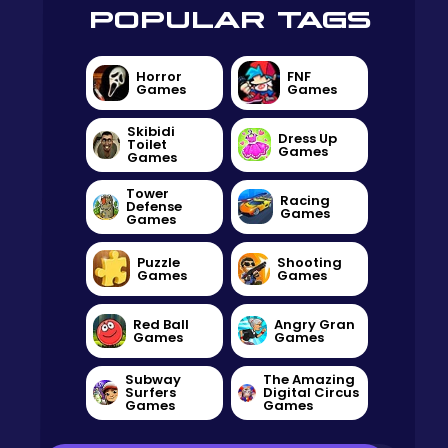
POPULAR TAGS
Horror
FNF
Games
Games
Skibidi
Dress Up
Toilet
Games
Games
Tower
Racing
Defense
Games
Games
Puzzle
Shooting
Games
Games
Red Ball
Angry Gran
Games
Games
Subway
The Amazing
Surfers
Digital Circus
Games
Games